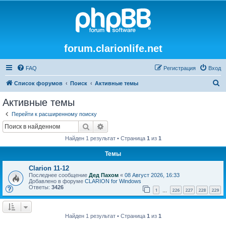
forum.clarionlife.net
FAQ
Регистрация
Вход
П
Список форумов
Поиск
Активные темы
о
Активные темы
и
Перейти к расширенному поиску
с
Поиск
Расширенный поиск
к
Найден 1 результат • Страница
1
из
1
Темы
Clarion 11-12
Последнее сообщение
Дед Пахом
«
08 Август 2026, 16:33
Добавлено в форуме
CLARION for Windows
Ответы:
3426
1
226
227
228
229
…
Найден 1 результат • Страница
1
из
1