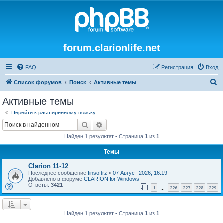
forum.clarionlife.net
FAQ
Регистрация
Вход
П
Список форумов
Поиск
Активные темы
о
Активные темы
и
Перейти к расширенному поиску
с
Поиск
Расширенный поиск
к
Найден 1 результат • Страница
1
из
1
Темы
Clarion 11-12
Последнее сообщение
finsoftrz
«
07 Август 2026, 16:19
Добавлено в форуме
CLARION for Windows
Ответы:
3421
1
226
227
228
229
…
Найден 1 результат • Страница
1
из
1