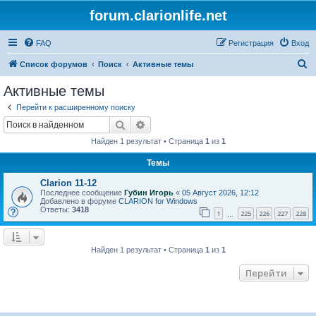
forum.clarionlife.net
FAQ
Регистрация
Вход
П
Список форумов
Поиск
Активные темы
о
Активные темы
и
Перейти к расширенному поиску
с
Поиск
Расширенный поиск
к
Найден 1 результат • Страница
1
из
1
Темы
Clarion 11-12
Последнее сообщение
Губин Игорь
«
05 Август 2026, 12:12
Добавлено в форуме
CLARION for Windows
Ответы:
3418
1
225
226
227
228
…
Найден 1 результат • Страница
1
из
1
Перейти