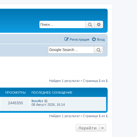
Поиск
Расширенный по
Регистрация
Вход
Найден 1 результат • Страница
1
из
1
ПРОСМОТРЫ
ПОСЛЕДНЕЕ СООБЩЕНИЕ
П
finsoftrz
П
2446350
о
08 Август 2026, 16:14
с
р
л
е
Найден 1 результат • Страница
1
из
1
о
д
н
с
е
Перейти
е
с
м