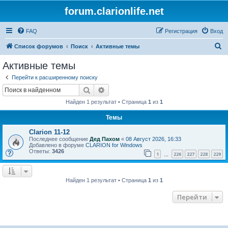
forum.clarionlife.net
FAQ
Регистрация
Вход
П
Список форумов
Поиск
Активные темы
о
Активные темы
и
Перейти к расширенному поиску
с
Поиск
Расширенный поиск
к
Найден 1 результат • Страница
1
из
1
Темы
Clarion 11-12
Последнее сообщение
Дед Пахом
«
08 Август 2026, 16:33
Добавлено в форуме
CLARION for Windows
Ответы:
3426
1
226
227
228
229
…
Найден 1 результат • Страница
1
из
1
Перейти