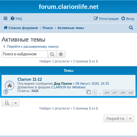
forum.clarionlife.net
FAQ
Регистрация
Вход
П
Список форумов
Поиск
Активные темы
о
Активные темы
и
Перейти к расширенному поиску
с
Поиск
Расширенный поиск
к
Найден 1 результат • Страница
1
из
1
Темы
Clarion 11-12
Последнее сообщение
Дед Пахом
«
08 Август 2026, 16:33
Добавлено в форуме
CLARION for Windows
Ответы:
3426
1
226
227
228
229
…
Найден 1 результат • Страница
1
из
1
Перейти