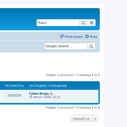
Поиск
Расширенный по
Регистрация
Вход
Найден 1 результат • Страница
1
из
1
ПРОСМОТРЫ
ПОСЛЕДНЕЕ СООБЩЕНИЕ
П
Губин Игорь
П
2439259
о
05 Август 2026, 12:12
с
р
л
е
Найден 1 результат • Страница
1
из
1
о
д
н
с
е
Перейти
е
с
м