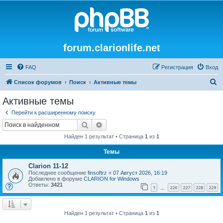
forum.clarionlife.net
FAQ
Регистрация
Вход
П
Список форумов
Поиск
Активные темы
о
Активные темы
и
Перейти к расширенному поиску
с
Поиск
Расширенный поиск
к
Найден 1 результат • Страница
1
из
1
Темы
Clarion 11-12
Последнее сообщение
finsoftrz
«
07 Август 2026, 16:19
Добавлено в форуме
CLARION for Windows
Ответы:
3421
1
226
227
228
229
…
Найден 1 результат • Страница
1
из
1