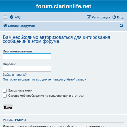
forum.clarionlife.net
FAQ
Регистрация
Вход
П
Список форумов
о
Вам необходимо авторизоваться для цитирования
и
сообщений в этом форуме.
с
Имя пользователя:
к
Пароль:
Забыли пароль?
Повторно выслать письмо для активации учётной записи
Запомнить меня
Скрыть моё пребывание на конференции в этот раз
РЕГИСТРАЦИЯ
Для входа на конференцию вы должны быть зарегистрированы.