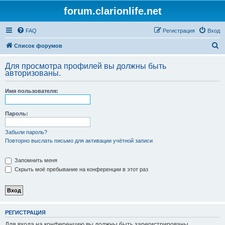
forum.clarionlife.net
FAQ
Регистрация
Вход
П
Список форумов
о
Для просмотра профилей вы должны быть
и
авторизованы.
с
Имя пользователя:
к
Пароль:
Забыли пароль?
Повторно выслать письмо для активации учётной записи
Запомнить меня
Скрыть моё пребывание на конференции в этот раз
РЕГИСТРАЦИЯ
Для входа на конференцию вы должны быть зарегистрированы.