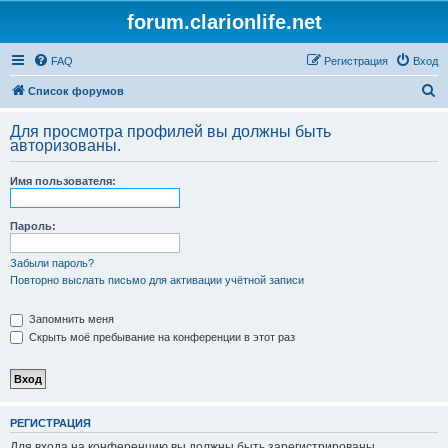
forum.clarionlife.net
FAQ
Регистрация
Вход
П
Список форумов
о
Для просмотра профилей вы должны быть
и
авторизованы.
с
Имя пользователя:
к
Пароль:
Забыли пароль?
Повторно выслать письмо для активации учётной записи
Запомнить меня
Скрыть моё пребывание на конференции в этот раз
РЕГИСТРАЦИЯ
Для входа на конференцию вы должны быть зарегистрированы.