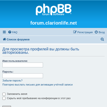
forum.clarionlife.net
FAQ
Регистрация
Вход
П
Список форумов
о
Для просмотра профилей вы должны быть
и
авторизованы.
с
Имя пользователя:
к
Пароль:
Забыли пароль?
Повторно выслать письмо для активации учётной записи
Запомнить меня
Скрыть моё пребывание на конференции в этот раз