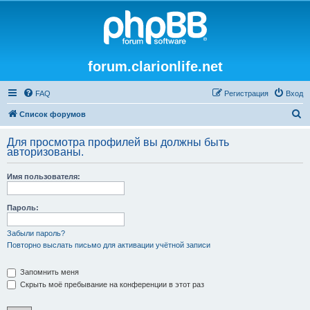
forum.clarionlife.net
FAQ
Регистрация
Вход
П
Список форумов
о
Для просмотра профилей вы должны быть
и
авторизованы.
с
Имя пользователя:
к
Пароль:
Забыли пароль?
Повторно выслать письмо для активации учётной записи
Запомнить меня
Скрыть моё пребывание на конференции в этот раз