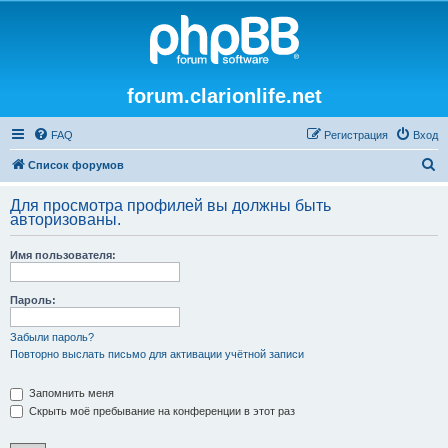
forum.clarionlife.net
FAQ
Регистрация
Вход
П
Список форумов
о
Для просмотра профилей вы должны быть
и
авторизованы.
с
Имя пользователя:
к
Пароль:
Забыли пароль?
Повторно выслать письмо для активации учётной записи
Запомнить меня
Скрыть моё пребывание на конференции в этот раз