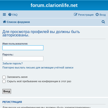
forum.clarionlife.net
FAQ
Регистрация
Вход
П
Список форумов
о
Для просмотра профилей вы должны быть
и
авторизованы.
с
Имя пользователя:
к
Пароль:
Забыли пароль?
Повторно выслать письмо для активации учётной записи
Запомнить меня
Скрыть моё пребывание на конференции в этот раз
РЕГИСТРАЦИЯ
Для входа на конференцию вы должны быть зарегистрированы.