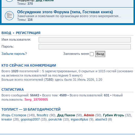
Модератор:
Дед Пахом
Темы:
370
Обсуждение этого Форума (типа, Гостевая книга)
Замечания и пожелания по организации всего этого мероприятия...
Темы:
116
ВХОД
•
РЕГИСТРАЦИЯ
Имя пользователя:
Пароль:
Забыли пароль?
Запомнить меня
КТО СЕЙЧАС НА КОНФЕРЕНЦИИ
Всего
1020
посетителей :: 5 зарегистрированных, 0 скрытых и 1015 гостей (основано
на активности пользователей за последние 5 минут)
Больше всего посетителей (
7193
) здесь было 31 Июль 2026, 1:20
СТАТИСТИКА
Всего сообщений:
56443
• Всего тем:
4589
• Всего пользователей:
631
• Новый
пользователь:
Serg_19700905
ТОПЛИСТ — 10 БЛАГОДАРНОСТЕЙ
Игорь Столяров
(149),
finsoftrz
(90),
Дед Пахом
(58),
Admin
(50),
Губин Игорь
(32),
kreator
(28),
gopstop2007
(15),
porutchik
(10),
ingasoftplus
(9),
atashe3
(8)