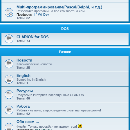
Multi-программирование(Pascal/Delphi, и т.д.)
Разработка программ на пес его знает на чем
Подфорум:
WinDev
Темы:
82
DOS
CLARION for DOS
Темы:
73
Разное
Новости
Кларионовские новости
Темы:
25
English
Something in English
Темы:
1
Ресурсы
Ресурсы в Интернет, посвященные CLARION
Темы:
40
Работа
Работа - не волк, а произведение силы на перемещение!
Темы:
62
Обо всем ...
Флейм. Только просьба - не материться!