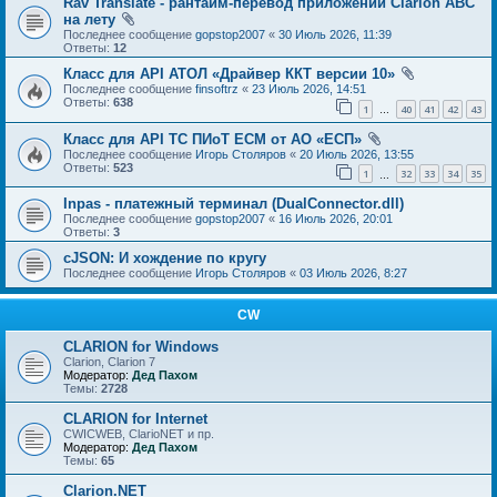
Rav Translate - рантайм-перевод приложений Clarion ABC
на лету
Последнее сообщение
gopstop2007
«
30 Июль 2026, 11:39
Ответы:
12
Класс для API АТОЛ «Драйвер ККТ версии 10»
Последнее сообщение
finsoftrz
«
23 Июль 2026, 14:51
Ответы:
638
1
40
41
42
43
…
Класс для API ТС ПИоТ ЕСМ от АО «ЕСП»
Последнее сообщение
Игорь Столяров
«
20 Июль 2026, 13:55
Ответы:
523
1
32
33
34
35
…
Inpas - платежный терминал (DualConnector.dll)
Последнее сообщение
gopstop2007
«
16 Июль 2026, 20:01
Ответы:
3
cJSON: И хождение по кругу
Последнее сообщение
Игорь Столяров
«
03 Июль 2026, 8:27
CW
CLARION for Windows
Clarion, Clarion 7
Модератор:
Дед Пахом
Темы:
2728
CLARION for Internet
CWICWEB, ClarioNET и пр.
Модератор:
Дед Пахом
Темы:
65
Clarion.NET