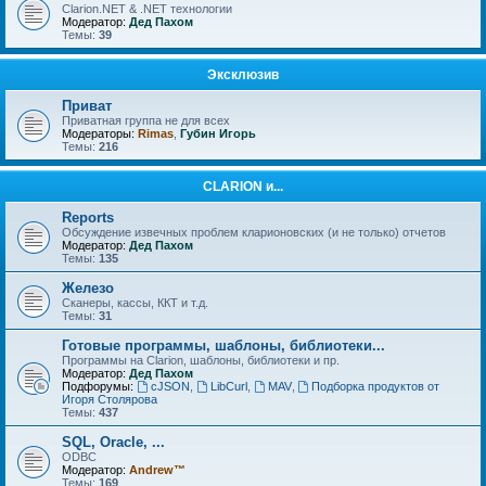
Clarion.NET & .NET технологии
Модератор:
Дед Пахом
Темы:
39
Эксклюзив
Приват
Приватная группа не для всех
Модераторы:
Rimas
,
Губин Игорь
Темы:
216
CLARION и...
Reports
Обсуждение извечных проблем кларионовских (и не только) отчетов
Модератор:
Дед Пахом
Темы:
135
Железо
Сканеры, кассы, ККТ и т.д.
Темы:
31
Готовые программы, шаблоны, библиотеки...
Программы на Clarion, шаблоны, библиотеки и пр.
Модератор:
Дед Пахом
Подфорумы:
cJSON
,
LibCurl
,
MAV
,
Подборка продуктов от
Игоря Столярова
Темы:
437
SQL, Oracle, ...
ODBC
Модератор:
Andrew™
Темы:
169