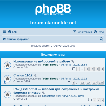
forum.clarionlife.net
FAQ
Регистрация
Вход
П
Список форумов
о
Текущее время: 07 Август 2026, 2:07
и
Последние темы
с
Использование нейросетей в работе
к
Последнее сообщение
Губин Игорь
«
06 Август 2026, 18:58
Ответы:
204
1
11
12
13
14
…
Clarion 11-12
Последнее сообщение
Губин Игорь
«
05 Август 2026, 12:12
Ответы:
3418
1
225
226
227
228
…
RAV_ListFormat — шаблон для сохранения и настройки
формата списков
Последнее сообщение
ingasoftplus
«
04 Август 2026, 11:40
Ответы:
33
1
2
3