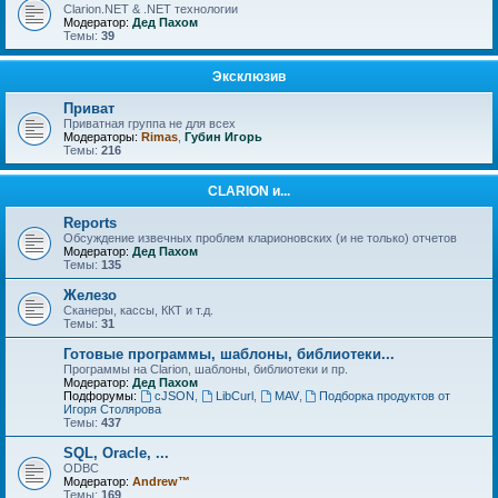
Clarion.NET & .NET технологии
Модератор:
Дед Пахом
Темы:
39
Эксклюзив
Приват
Приватная группа не для всех
Модераторы:
Rimas
,
Губин Игорь
Темы:
216
CLARION и...
Reports
Обсуждение извечных проблем кларионовских (и не только) отчетов
Модератор:
Дед Пахом
Темы:
135
Железо
Сканеры, кассы, ККТ и т.д.
Темы:
31
Готовые программы, шаблоны, библиотеки...
Программы на Clarion, шаблоны, библиотеки и пр.
Модератор:
Дед Пахом
Подфорумы:
cJSON
,
LibCurl
,
MAV
,
Подборка продуктов от
Игоря Столярова
Темы:
437
SQL, Oracle, ...
ODBC
Модератор:
Andrew™
Темы:
169