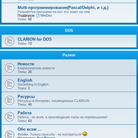
Multi-программирование(Pascal/Delphi, и т.д.)
Разработка программ на пес его знает на чем
Подфорум:
WinDev
Темы:
82
DOS
CLARION for DOS
Темы:
73
Разное
Новости
Кларионовские новости
Темы:
25
English
Something in English
Темы:
1
Ресурсы
Ресурсы в Интернет, посвященные CLARION
Темы:
40
Работа
Работа - не волк, а произведение силы на перемещение!
Темы:
62
Обо всем ...
Флейм. Только просьба - не материться!