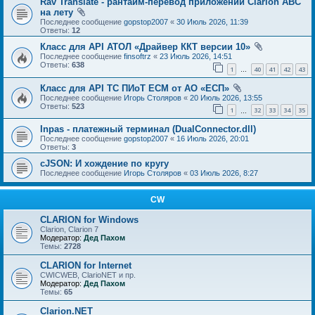
Rav Translate - рантайм-перевод приложений Clarion ABC
на лету
Последнее сообщение
gopstop2007
«
30 Июль 2026, 11:39
Ответы:
12
Класс для API АТОЛ «Драйвер ККТ версии 10»
Последнее сообщение
finsoftrz
«
23 Июль 2026, 14:51
Ответы:
638
1
40
41
42
43
…
Класс для API ТС ПИоТ ЕСМ от АО «ЕСП»
Последнее сообщение
Игорь Столяров
«
20 Июль 2026, 13:55
Ответы:
523
1
32
33
34
35
…
Inpas - платежный терминал (DualConnector.dll)
Последнее сообщение
gopstop2007
«
16 Июль 2026, 20:01
Ответы:
3
cJSON: И хождение по кругу
Последнее сообщение
Игорь Столяров
«
03 Июль 2026, 8:27
CW
CLARION for Windows
Clarion, Clarion 7
Модератор:
Дед Пахом
Темы:
2728
CLARION for Internet
CWICWEB, ClarioNET и пр.
Модератор:
Дед Пахом
Темы:
65
Clarion.NET