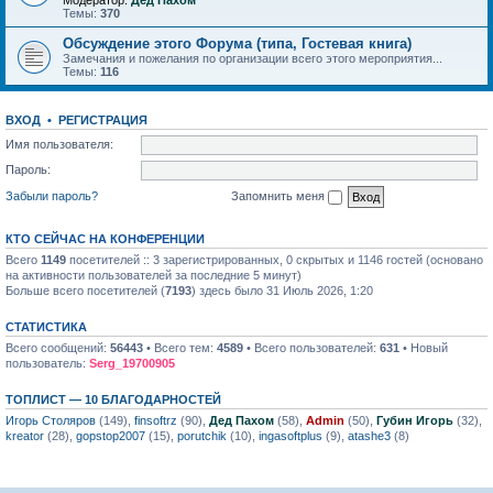
Модератор:
Дед Пахом
Темы:
370
Обсуждение этого Форума (типа, Гостевая книга)
Замечания и пожелания по организации всего этого мероприятия...
Темы:
116
ВХОД
•
РЕГИСТРАЦИЯ
Имя пользователя:
Пароль:
Забыли пароль?
Запомнить меня
КТО СЕЙЧАС НА КОНФЕРЕНЦИИ
Всего
1149
посетителей :: 3 зарегистрированных, 0 скрытых и 1146 гостей (основано
на активности пользователей за последние 5 минут)
Больше всего посетителей (
7193
) здесь было 31 Июль 2026, 1:20
СТАТИСТИКА
Всего сообщений:
56443
• Всего тем:
4589
• Всего пользователей:
631
• Новый
пользователь:
Serg_19700905
ТОПЛИСТ — 10 БЛАГОДАРНОСТЕЙ
Игорь Столяров
(149),
finsoftrz
(90),
Дед Пахом
(58),
Admin
(50),
Губин Игорь
(32),
kreator
(28),
gopstop2007
(15),
porutchik
(10),
ingasoftplus
(9),
atashe3
(8)