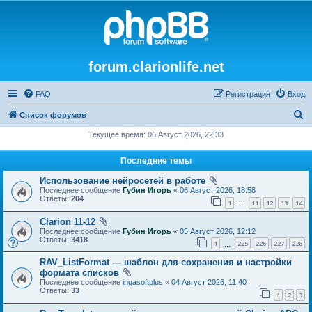
forum.clarionlife.net
FAQ
Регистрация
Вход
П
Список форумов
о
Текущее время: 06 Август 2026, 22:33
и
Последние темы
с
Использование нейросетей в работе
к
Последнее сообщение
Губин Игорь
«
06 Август 2026, 18:58
Ответы:
204
1
11
12
13
14
…
Clarion 11-12
Последнее сообщение
Губин Игорь
«
05 Август 2026, 12:12
Ответы:
3418
1
225
226
227
228
…
RAV_ListFormat — шаблон для сохранения и настройки
формата списков
Последнее сообщение
ingasoftplus
«
04 Август 2026, 11:40
Ответы:
33
1
2
3