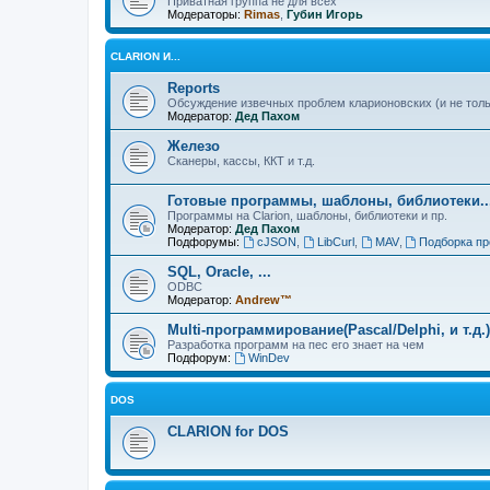
Приватная группа не для всех
Модераторы:
Rimas
,
Губин Игорь
CLARION И...
Reports
Обсуждение извечных проблем кларионовских (и не толь
Модератор:
Дед Пахом
Железо
Сканеры, кассы, ККТ и т.д.
Готовые программы, шаблоны, библиотеки..
Программы на Clarion, шаблоны, библиотеки и пр.
Модератор:
Дед Пахом
Подфорумы:
cJSON
,
LibCurl
,
MAV
,
Подборка пр
SQL, Oracle, ...
ODBC
Модератор:
Andrew™
Multi-программирование(Pascal/Delphi, и т.д.)
Разработка программ на пес его знает на чем
Подфорум:
WinDev
DOS
CLARION for DOS