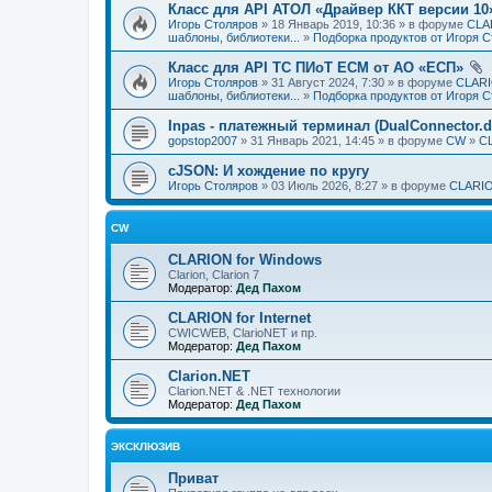
Класс для API АТОЛ «Драйвер ККТ версии 10
Игорь Столяров
» 18 Январь 2019, 10:36 » в форуме
CLAR
шаблоны, библиотеки...
»
Подборка продуктов от Игоря 
Класс для API ТС ПИоТ ЕСМ от АО «ЕСП»
Игорь Столяров
» 31 Август 2024, 7:30 » в форуме
CLARI
шаблоны, библиотеки...
»
Подборка продуктов от Игоря 
Inpas - платежный терминал (DualConnector.dl
gopstop2007
» 31 Январь 2021, 14:45 » в форуме
CW
»
CL
cJSON: И хождение по кругу
Игорь Столяров
» 03 Июль 2026, 8:27 » в форуме
CLARIO
CW
CLARION for Windows
Clarion, Clarion 7
Модератор:
Дед Пахом
CLARION for Internet
CWICWEB, ClarioNET и пр.
Модератор:
Дед Пахом
Clarion.NET
Clarion.NET & .NET технологии
Модератор:
Дед Пахом
ЭКСКЛЮЗИВ
Приват