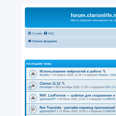
forum.clarionlife.
Место общения программистов, фо
Ссылки
FAQ
Список форумов
ПОСЛЕДНИЕ ТЕМЫ
Использование нейросетей в работе
finsoftrz
» 10 Апрель 2026, 11:04 » в форуме
Разное
»
Обо
Clarion 11-12
Developer
» 08 Сентябрь 2018, 17:00 » в форуме
CW
»
CL
RAV_ListFormat — шаблон для сохранения и
gopstop2007
» 06 Июль 2026, 13:01 » в форуме
CLARION и
Rav Translate - рантайм-перевод приложений 
gopstop2007
» 27 Июль 2026, 10:00 » в форуме
CLARION и