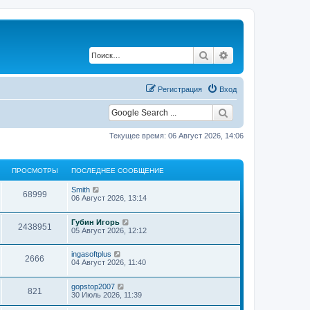
Поиск
Расширенный по
Регистрация
Вход
Текущее время: 06 Август 2026, 14:06
ПРОСМОТРЫ
ПОСЛЕДНЕЕ СООБЩЕНИЕ
П
Smith
П
68999
о
06 Август 2026, 13:14
с
р
л
П
Губин Игорь
е
П
2438951
о
о
05 Август 2026, 12:12
д
с
н
р
л
с
е
П
ingasoftplus
е
е
П
2666
о
о
04 Август 2026, 11:40
д
с
м
с
н
о
р
л
с
е
о
о
П
gopstop2007
е
е
б
П
821
о
о
30 Июль 2026, 11:39
д
с
щ
м
т
с
н
о
е
р