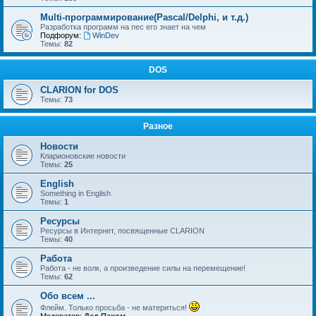
Multi-программирование(Pascal/Delphi, и т.д.)
Разработка программ на пес его знает на чем
Подфорум:
WinDev
Темы:
82
DOS
CLARION for DOS
Темы:
73
Разное
Новости
Кларионовские новости
Темы:
25
English
Something in English
Темы:
1
Ресурсы
Ресурсы в Интернет, посвященные CLARION
Темы:
40
Работа
Работа - не волк, а произведение силы на перемещение!
Темы:
62
Обо всем ...
Флейм. Только просьба - не материться!