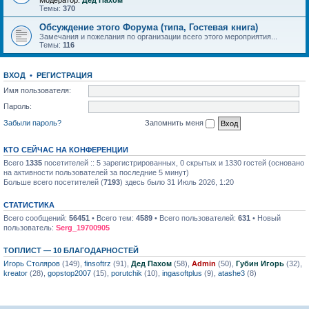
Модератор:
Дед Пахом
Темы:
370
Обсуждение этого Форума (типа, Гостевая книга)
Замечания и пожелания по организации всего этого мероприятия...
Темы:
116
ВХОД
•
РЕГИСТРАЦИЯ
Имя пользователя:
Пароль:
Забыли пароль?
Запомнить меня
КТО СЕЙЧАС НА КОНФЕРЕНЦИИ
Всего
1335
посетителей :: 5 зарегистрированных, 0 скрытых и 1330 гостей (основано
на активности пользователей за последние 5 минут)
Больше всего посетителей (
7193
) здесь было 31 Июль 2026, 1:20
СТАТИСТИКА
Всего сообщений:
56451
• Всего тем:
4589
• Всего пользователей:
631
• Новый
пользователь:
Serg_19700905
ТОПЛИСТ — 10 БЛАГОДАРНОСТЕЙ
Игорь Столяров
(149),
finsoftrz
(91),
Дед Пахом
(58),
Admin
(50),
Губин Игорь
(32),
kreator
(28),
gopstop2007
(15),
porutchik
(10),
ingasoftplus
(9),
atashe3
(8)