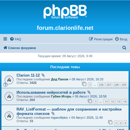
forum.clarionlife.net
FAQ
Регистрация
Вход
П
Список форумов
о
Текущее время: 09 Август 2026, 9:49
и
Последние темы
с
Clarion 11-12
к
Последнее сообщение
Дед Пахом
«
08 Август 2026, 16:33
Ответы:
3426
1
226
227
228
229
…
Использование нейросетей в работе
Последнее сообщение
Губин Игорь
«
06 Август 2026, 18:58
Ответы:
204
1
11
12
13
14
…
RAV_ListFormat — шаблон для сохранения и настройки
формата списков
Последнее сообщение
ingasoftplus
«
04 Август 2026, 11:40
Ответы:
33
1
2
3