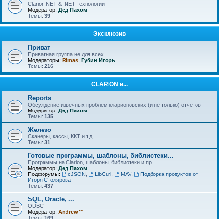
Clarion.NET & .NET технологии
Модератор:
Дед Пахом
Темы:
39
Эксклюзив
Приват
Приватная группа не для всех
Модераторы:
Rimas
,
Губин Игорь
Темы:
216
CLARION и...
Reports
Обсуждение извечных проблем кларионовских (и не только) отчетов
Модератор:
Дед Пахом
Темы:
135
Железо
Сканеры, кассы, ККТ и т.д.
Темы:
31
Готовые программы, шаблоны, библиотеки...
Программы на Clarion, шаблоны, библиотеки и пр.
Модератор:
Дед Пахом
Подфорумы:
cJSON
,
LibCurl
,
MAV
,
Подборка продуктов от
Игоря Столярова
Темы:
437
SQL, Oracle, ...
ODBC
Модератор:
Andrew™
Темы:
169