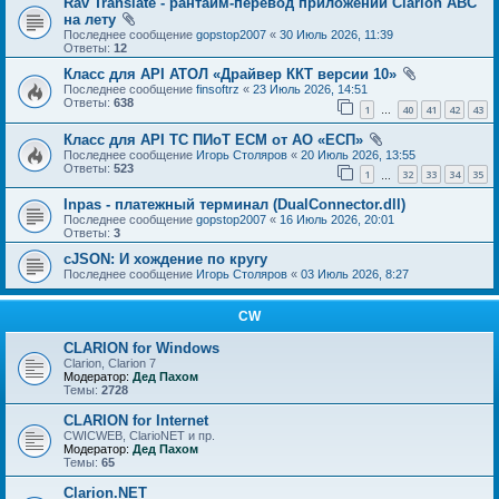
Rav Translate - рантайм-перевод приложений Clarion ABC
на лету
Последнее сообщение
gopstop2007
«
30 Июль 2026, 11:39
Ответы:
12
Класс для API АТОЛ «Драйвер ККТ версии 10»
Последнее сообщение
finsoftrz
«
23 Июль 2026, 14:51
Ответы:
638
1
40
41
42
43
…
Класс для API ТС ПИоТ ЕСМ от АО «ЕСП»
Последнее сообщение
Игорь Столяров
«
20 Июль 2026, 13:55
Ответы:
523
1
32
33
34
35
…
Inpas - платежный терминал (DualConnector.dll)
Последнее сообщение
gopstop2007
«
16 Июль 2026, 20:01
Ответы:
3
cJSON: И хождение по кругу
Последнее сообщение
Игорь Столяров
«
03 Июль 2026, 8:27
CW
CLARION for Windows
Clarion, Clarion 7
Модератор:
Дед Пахом
Темы:
2728
CLARION for Internet
CWICWEB, ClarioNET и пр.
Модератор:
Дед Пахом
Темы:
65
Clarion.NET