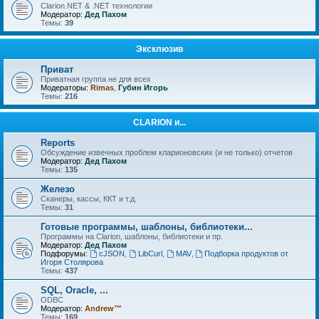
Clarion.NET & .NET технологии
Модератор:
Дед Пахом
Темы:
39
Эксклюзив
Приват
Приватная группа не для всех
Модераторы:
Rimas
,
Губин Игорь
Темы:
216
CLARION и...
Reports
Обсуждение извечных проблем кларионовских (и не только) отчетов
Модератор:
Дед Пахом
Темы:
135
Железо
Сканеры, кассы, ККТ и т.д.
Темы:
31
Готовые программы, шаблоны, библиотеки...
Программы на Clarion, шаблоны, библиотеки и пр.
Модератор:
Дед Пахом
Подфорумы:
cJSON
,
LibCurl
,
MAV
,
Подборка продуктов от
Игоря Столярова
Темы:
437
SQL, Oracle, ...
ODBC
Модератор:
Andrew™
Темы:
169