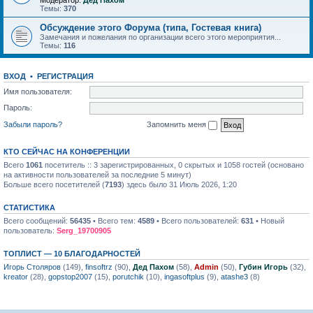
Модератор:
Дед Пахом
Темы:
370
Обсуждение этого Форума (типа, Гостевая книга)
Замечания и пожелания по организации всего этого мероприятия...
Темы:
116
ВХОД
•
РЕГИСТРАЦИЯ
Имя пользователя:
Пароль:
Забыли пароль?
Запомнить меня
КТО СЕЙЧАС НА КОНФЕРЕНЦИИ
Всего
1061
посетитель :: 3 зарегистрированных, 0 скрытых и 1058 гостей (основано
на активности пользователей за последние 5 минут)
Больше всего посетителей (
7193
) здесь было 31 Июль 2026, 1:20
СТАТИСТИКА
Всего сообщений:
56435
• Всего тем:
4589
• Всего пользователей:
631
• Новый
пользователь:
Serg_19700905
ТОПЛИСТ — 10 БЛАГОДАРНОСТЕЙ
Игорь Столяров
(149),
finsoftrz
(90),
Дед Пахом
(58),
Admin
(50),
Губин Игорь
(32),
kreator
(28),
gopstop2007
(15),
porutchik
(10),
ingasoftplus
(9),
atashe3
(8)