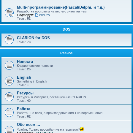
Multi-программирование(Pascal/Delphi, и т.д.)
Разработка программ на пес его знает на чем
Подфорум:
WinDev
Темы:
82
DOS
CLARION for DOS
Темы:
73
Разное
Новости
Кларионовские новости
Темы:
25
English
Something in English
Темы:
1
Ресурсы
Ресурсы в Интернет, посвященные CLARION
Темы:
40
Работа
Работа - не волк, а произведение силы на перемещение!
Темы:
62
Обо всем ...
Флейм. Только просьба - не материться!