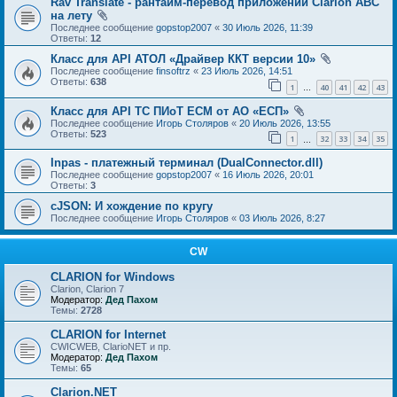
Rav Translate - рантайм-перевод приложений Clarion ABC
на лету
Последнее сообщение
gopstop2007
«
30 Июль 2026, 11:39
Ответы:
12
Класс для API АТОЛ «Драйвер ККТ версии 10»
Последнее сообщение
finsoftrz
«
23 Июль 2026, 14:51
Ответы:
638
1
40
41
42
43
…
Класс для API ТС ПИоТ ЕСМ от АО «ЕСП»
Последнее сообщение
Игорь Столяров
«
20 Июль 2026, 13:55
Ответы:
523
1
32
33
34
35
…
Inpas - платежный терминал (DualConnector.dll)
Последнее сообщение
gopstop2007
«
16 Июль 2026, 20:01
Ответы:
3
cJSON: И хождение по кругу
Последнее сообщение
Игорь Столяров
«
03 Июль 2026, 8:27
CW
CLARION for Windows
Clarion, Clarion 7
Модератор:
Дед Пахом
Темы:
2728
CLARION for Internet
CWICWEB, ClarioNET и пр.
Модератор:
Дед Пахом
Темы:
65
Clarion.NET