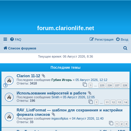
forum.clarionlife.net
FAQ
Регистрация
Вход
П
Список форумов
о
Текущее время: 06 Август 2026, 8:36
и
Последние темы
с
Clarion 11-12
к
Последнее сообщение
Губин Игорь
«
05 Август 2026, 12:12
Ответы:
3418
1
225
226
227
228
…
Использование нейросетей в работе
Последнее сообщение
Smith
«
05 Август 2026, 12:05
Ответы:
196
1
11
12
13
14
…
RAV_ListFormat — шаблон для сохранения и настройки
формата списков
Последнее сообщение
ingasoftplus
«
04 Август 2026, 11:40
Ответы:
33
1
2
3