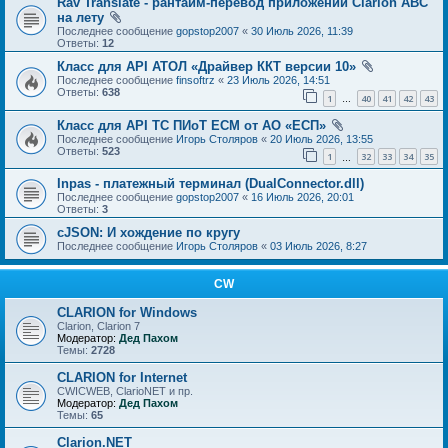
Rav Translate - рантайм-перевод приложений Clarion ABC
на лету
Последнее сообщение
gopstop2007
«
30 Июль 2026, 11:39
Ответы:
12
Класс для API АТОЛ «Драйвер ККТ версии 10»
Последнее сообщение
finsoftrz
«
23 Июль 2026, 14:51
Ответы:
638
1
40
41
42
43
…
Класс для API ТС ПИоТ ЕСМ от АО «ЕСП»
Последнее сообщение
Игорь Столяров
«
20 Июль 2026, 13:55
Ответы:
523
1
32
33
34
35
…
Inpas - платежный терминал (DualConnector.dll)
Последнее сообщение
gopstop2007
«
16 Июль 2026, 20:01
Ответы:
3
cJSON: И хождение по кругу
Последнее сообщение
Игорь Столяров
«
03 Июль 2026, 8:27
CW
CLARION for Windows
Clarion, Clarion 7
Модератор:
Дед Пахом
Темы:
2728
CLARION for Internet
CWICWEB, ClarioNET и пр.
Модератор:
Дед Пахом
Темы:
65
Clarion.NET