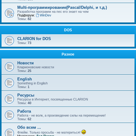
Multi-программирование(Pascal/Delphi, и т.д.)
Разработка программ на пес его знает на чем
Подфорум:
WinDev
Темы:
82
DOS
CLARION for DOS
Темы:
73
Разное
Новости
Кларионовские новости
Темы:
25
English
Something in English
Темы:
1
Ресурсы
Ресурсы в Интернет, посвященные CLARION
Темы:
40
Работа
Работа - не волк, а произведение силы на перемещение!
Темы:
62
Обо всем ...
Флейм. Только просьба - не материться!