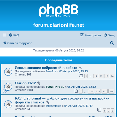
forum.clarionlife.net
FAQ
Регистрация
Вход
П
Список форумов
о
Текущее время: 06 Август 2026, 16:52
и
Последние темы
с
Использование нейросетей в работе
к
Последнее сообщение
finsoftrz
«
06 Август 2026, 15:13
Ответы:
202
1
11
12
13
14
…
Clarion 11-12
Последнее сообщение
Губин Игорь
«
05 Август 2026, 12:12
Ответы:
3418
1
225
226
227
228
…
RAV_ListFormat — шаблон для сохранения и настройки
формата списков
Последнее сообщение
ingasoftplus
«
04 Август 2026, 11:40
Ответы:
33
1
2
3