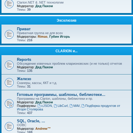
Clarion.NET & .NET технологии
Модератор:
Дед Пахом
Темы:
39
Эксклюзив
Приват
Приватная группа не для всех
Модераторы:
Rimas
,
Губин Игорь
Темы:
216
CLARION и...
Reports
Обсуждение извечных проблем кларионовских (и не только) отчетов
Модератор:
Дед Пахом
Темы:
135
Железо
Сканеры, кассы, ККТ и т.д.
Темы:
31
Готовые программы, шаблоны, библиотеки...
Программы на Clarion, шаблоны, библиотеки и пр.
Модератор:
Дед Пахом
Подфорумы:
cJSON
,
LibCurl
,
MAV
,
Подборка продуктов от
Игоря Столярова
Темы:
437
SQL, Oracle, ...
ODBC
Модератор:
Andrew™
Темы:
169