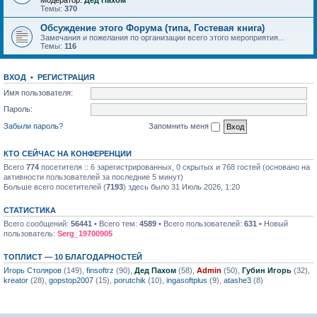
Модератор:
Дед Пахом
Темы:
370
Обсуждение этого Форума (типа, Гостевая книга)
Замечания и пожелания по организации всего этого мероприятия...
Темы:
116
ВХОД
•
РЕГИСТРАЦИЯ
Имя пользователя:
Пароль:
Забыли пароль?
Запомнить меня
КТО СЕЙЧАС НА КОНФЕРЕНЦИИ
Всего
774
посетителя :: 6 зарегистрированных, 0 скрытых и 768 гостей (основано на
активности пользователей за последние 5 минут)
Больше всего посетителей (
7193
) здесь было 31 Июль 2026, 1:20
СТАТИСТИКА
Всего сообщений:
56441
• Всего тем:
4589
• Всего пользователей:
631
• Новый
пользователь:
Serg_19700905
ТОПЛИСТ — 10 БЛАГОДАРНОСТЕЙ
Игорь Столяров
(149),
finsoftrz
(90),
Дед Пахом
(58),
Admin
(50),
Губин Игорь
(32),
kreator
(28),
gopstop2007
(15),
porutchik
(10),
ingasoftplus
(9),
atashe3
(8)