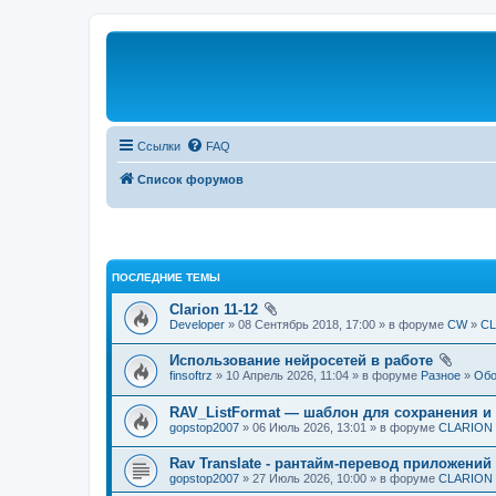
Ссылки
FAQ
Список форумов
ПОСЛЕДНИЕ ТЕМЫ
Clarion 11-12
Developer
» 08 Сентябрь 2018, 17:00 » в форуме
CW
»
CL
Использование нейросетей в работе
finsoftrz
» 10 Апрель 2026, 11:04 » в форуме
Разное
»
Обо
RAV_ListFormat — шаблон для сохранения и
gopstop2007
» 06 Июль 2026, 13:01 » в форуме
CLARION и
Rav Translate - рантайм-перевод приложений 
gopstop2007
» 27 Июль 2026, 10:00 » в форуме
CLARION и