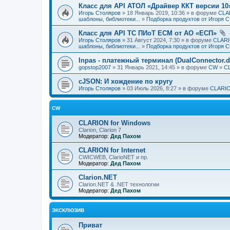
Класс для API АТОЛ «Драйвер ККТ версии 10
Игорь Столяров
» 18 Январь 2019, 10:36 » в форуме
CLAR
шаблоны, библиотеки...
»
Подборка продуктов от Игоря 
Класс для API ТС ПИоТ ЕСМ от АО «ЕСП»
Игорь Столяров
» 31 Август 2024, 7:30 » в форуме
CLARI
шаблоны, библиотеки...
»
Подборка продуктов от Игоря 
Inpas - платежный терминал (DualConnector.dl
gopstop2007
» 31 Январь 2021, 14:45 » в форуме
CW
»
CL
cJSON: И хождение по кругу
Игорь Столяров
» 03 Июль 2026, 8:27 » в форуме
CLARIO
CW
CLARION for Windows
Clarion, Clarion 7
Модератор:
Дед Пахом
CLARION for Internet
CWICWEB, ClarioNET и пр.
Модератор:
Дед Пахом
Clarion.NET
Clarion.NET & .NET технологии
Модератор:
Дед Пахом
ЭКСКЛЮЗИВ
Приват