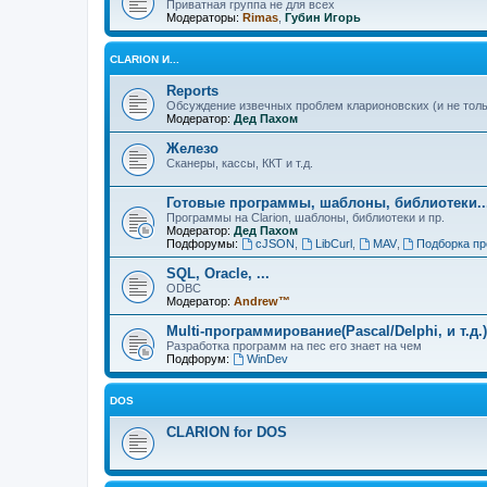
Приватная группа не для всех
Модераторы:
Rimas
,
Губин Игорь
CLARION И...
Reports
Обсуждение извечных проблем кларионовских (и не толь
Модератор:
Дед Пахом
Железо
Сканеры, кассы, ККТ и т.д.
Готовые программы, шаблоны, библиотеки..
Программы на Clarion, шаблоны, библиотеки и пр.
Модератор:
Дед Пахом
Подфорумы:
cJSON
,
LibCurl
,
MAV
,
Подборка пр
SQL, Oracle, ...
ODBC
Модератор:
Andrew™
Multi-программирование(Pascal/Delphi, и т.д.)
Разработка программ на пес его знает на чем
Подфорум:
WinDev
DOS
CLARION for DOS