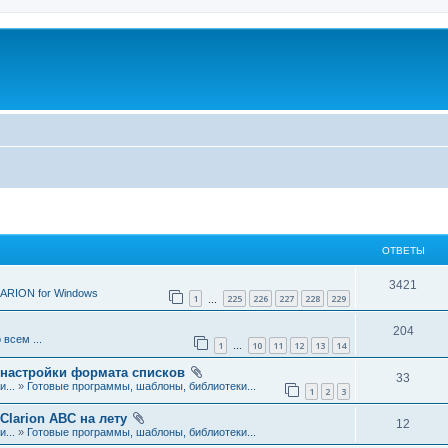
ОТВЕТЫ
О
3421
ARION for Windows
1
225
226
227
228
229
…
т
О
204
в
 всем ...
1
10
11
12
13
14
…
т
е
 настройки формата списков
О
33
в
...
»
Готовые программы, шаблоны, библиотеки...
т
1
2
3
т
е
ы
Clarion ABC на лету
О
12
в
...
»
Готовые программы, шаблоны, библиотеки...
т