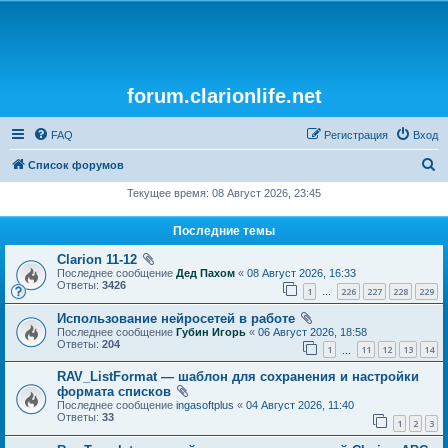
forum.clarionlife.net
FAQ
Регистрация
Вход
П
Список форумов
о
Текущее время: 08 Август 2026, 23:45
и
Последние темы
с
Clarion 11-12
к
Последнее сообщение
Дед Пахом
«
08 Август 2026, 16:33
Ответы:
3426
1
226
227
228
229
…
Использование нейросетей в работе
Последнее сообщение
Губин Игорь
«
06 Август 2026, 18:58
Ответы:
204
1
11
12
13
14
…
RAV_ListFormat — шаблон для сохранения и настройки
формата списков
Последнее сообщение
ingasoftplus
«
04 Август 2026, 11:40
Ответы:
33
1
2
3