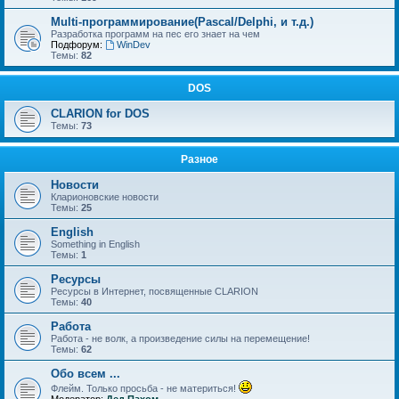
Multi-программирование(Pascal/Delphi, и т.д.)
Разработка программ на пес его знает на чем
Подфорум:
WinDev
Темы:
82
DOS
CLARION for DOS
Темы:
73
Разное
Новости
Кларионовские новости
Темы:
25
English
Something in English
Темы:
1
Ресурсы
Ресурсы в Интернет, посвященные CLARION
Темы:
40
Работа
Работа - не волк, а произведение силы на перемещение!
Темы:
62
Обо всем ...
Флейм. Только просьба - не материться!