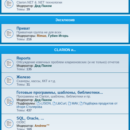
Clarion.NET & .NET технологии
Модератор:
Дед Пахом
Темы:
39
Эксклюзив
Приват
Приватная группа не для всех
Модераторы:
Rimas
,
Губин Игорь
Темы:
216
CLARION и...
Reports
Обсуждение извечных проблем кларионовских (и не только) отчетов
Модератор:
Дед Пахом
Темы:
135
Железо
Сканеры, кассы, ККТ и т.д.
Темы:
31
Готовые программы, шаблоны, библиотеки...
Программы на Clarion, шаблоны, библиотеки и пр.
Модератор:
Дед Пахом
Подфорумы:
cJSON
,
LibCurl
,
MAV
,
Подборка продуктов от
Игоря Столярова
Темы:
437
SQL, Oracle, ...
ODBC
Модератор:
Andrew™
Темы:
169