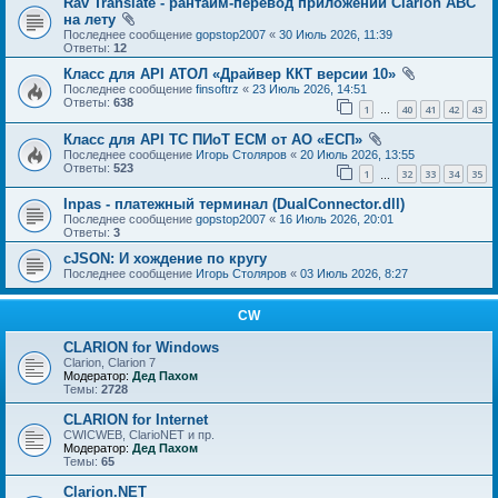
Rav Translate - рантайм-перевод приложений Clarion ABC
на лету
Последнее сообщение
gopstop2007
«
30 Июль 2026, 11:39
Ответы:
12
Класс для API АТОЛ «Драйвер ККТ версии 10»
Последнее сообщение
finsoftrz
«
23 Июль 2026, 14:51
Ответы:
638
1
40
41
42
43
…
Класс для API ТС ПИоТ ЕСМ от АО «ЕСП»
Последнее сообщение
Игорь Столяров
«
20 Июль 2026, 13:55
Ответы:
523
1
32
33
34
35
…
Inpas - платежный терминал (DualConnector.dll)
Последнее сообщение
gopstop2007
«
16 Июль 2026, 20:01
Ответы:
3
cJSON: И хождение по кругу
Последнее сообщение
Игорь Столяров
«
03 Июль 2026, 8:27
CW
CLARION for Windows
Clarion, Clarion 7
Модератор:
Дед Пахом
Темы:
2728
CLARION for Internet
CWICWEB, ClarioNET и пр.
Модератор:
Дед Пахом
Темы:
65
Clarion.NET