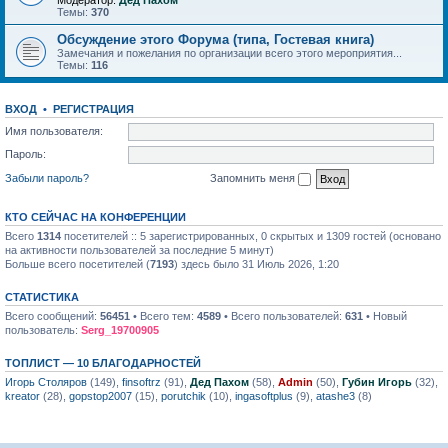
Модератор:
Дед Пахом
Темы:
370
Обсуждение этого Форума (типа, Гостевая книга)
Замечания и пожелания по организации всего этого мероприятия...
Темы:
116
ВХОД
•
РЕГИСТРАЦИЯ
Имя пользователя:
Пароль:
Забыли пароль?
Запомнить меня
КТО СЕЙЧАС НА КОНФЕРЕНЦИИ
Всего
1314
посетителей :: 5 зарегистрированных, 0 скрытых и 1309 гостей (основано
на активности пользователей за последние 5 минут)
Больше всего посетителей (
7193
) здесь было 31 Июль 2026, 1:20
СТАТИСТИКА
Всего сообщений:
56451
• Всего тем:
4589
• Всего пользователей:
631
• Новый
пользователь:
Serg_19700905
ТОПЛИСТ — 10 БЛАГОДАРНОСТЕЙ
Игорь Столяров
(149),
finsoftrz
(91),
Дед Пахом
(58),
Admin
(50),
Губин Игорь
(32),
kreator
(28),
gopstop2007
(15),
porutchik
(10),
ingasoftplus
(9),
atashe3
(8)