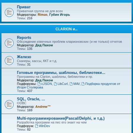
Приват
Приватная группа не для всех
Модераторы:
Rimas
,
Губин Игорь
Темы:
216
CLARION и...
Reports
Обсуждение извечных проблем кларионовских (и не только) отчетов
Модератор:
Дед Пахом
Темы:
135
Железо
Сканеры, кассы, ККТ и т.д.
Темы:
31
Готовые программы, шаблоны, библиотеки...
Программы на Clarion, шаблоны, библиотеки и пр.
Модератор:
Дед Пахом
Подфорумы:
cJSON
,
LibCurl
,
MAV
,
Подборка продуктов от
Игоря Столярова
Темы:
437
SQL, Oracle, ...
ODBC
Модератор:
Andrew™
Темы:
169
Multi-программирование(Pascal/Delphi, и т.д.)
Разработка программ на пес его знает на чем
Подфорум:
WinDev
Темы:
82