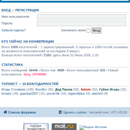
ВХОД
•
РЕГИСТРАЦИЯ
Имя пользователя:
Пароль:
Забыли пароль?
Запомнить меня
КТО СЕЙЧАС НА КОНФЕРЕНЦИИ
Всего
1059
посетителей :: 1 зарегистрированный, 0 скрытых и 1058 гостей (основано
на активности пользователей за последние 5 минут)
Больше всего посетителей (
7193
) здесь было 31 Июль 2026, 1:20
СТАТИСТИКА
Всего сообщений:
56446
• Всего тем:
4589
• Всего пользователей:
631
• Новый
пользователь:
Serg_19700905
ТОПЛИСТ — 10 БЛАГОДАРНОСТЕЙ
Игорь Столяров
(149),
finsoftrz
(90),
Дед Пахом
(58),
Admin
(50),
Губин Игорь
(32),
kreator
(28),
gopstop2007
(15),
porutchik
(10),
ingasoftplus
(9),
atashe3
(8)
Список форумов
Удалить cookies
Часовой пояс:
UTC+03:00