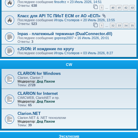
Последнее сообщение
finsoftrz
«
23 Июль 2026, 14:51
Ответы:
638
1
40
41
42
43
…
Класс для API ТС ПИоТ ЕСМ от АО «ЕСП»
Последнее сообщение
Игорь Столяров
«
20 Июль 2026, 13:55
Ответы:
523
1
32
33
34
35
…
Inpas - платежный терминал (DualConnector.dll)
Последнее сообщение
gopstop2007
«
16 Июль 2026, 20:01
Ответы:
3
cJSON: И хождение по кругу
Последнее сообщение
Игорь Столяров
«
03 Июль 2026, 8:27
CW
CLARION for Windows
Clarion, Clarion 7
Модератор:
Дед Пахом
Темы:
2728
CLARION for Internet
CWICWEB, ClarioNET и пр.
Модератор:
Дед Пахом
Темы:
65
Clarion.NET
Clarion.NET & .NET технологии
Модератор:
Дед Пахом
Темы:
39
Эксклюзив