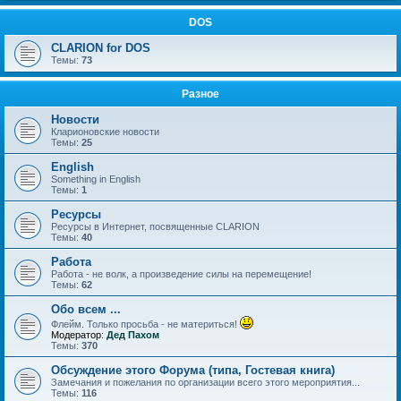
DOS
CLARION for DOS
Темы:
73
Разное
Новости
Кларионовские новости
Темы:
25
English
Something in English
Темы:
1
Ресурсы
Ресурсы в Интернет, посвященные CLARION
Темы:
40
Работа
Работа - не волк, а произведение силы на перемещение!
Темы:
62
Обо всем ...
Флейм. Только просьба - не материться!
Модератор:
Дед Пахом
Темы:
370
Обсуждение этого Форума (типа, Гостевая книга)
Замечания и пожелания по организации всего этого мероприятия...
Темы:
116