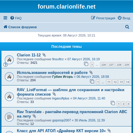
forum.clarionlife.net
FAQ
Регистрация
Вход
П
Список форумов
о
Текущее время: 08 Август 2026, 10:21
и
Последние темы
с
Clarion 11-12
к
Последнее сообщение
finsoftrz
«
07 Август 2026, 16:19
Ответы:
3421
1
226
227
228
229
…
Использование нейросетей в работе
Последнее сообщение
Губин Игорь
«
06 Август 2026, 18:58
Ответы:
204
1
11
12
13
14
…
RAV_ListFormat — шаблон для сохранения и настройки
формата списков
Последнее сообщение
ingasoftplus
«
04 Август 2026, 11:40
Ответы:
33
1
2
3
Rav Translate - рантайм-перевод приложений Clarion ABC
на лету
Последнее сообщение
gopstop2007
«
30 Июль 2026, 11:39
Ответы:
12
Класс для API АТОЛ «Драйвер ККТ версии 10»