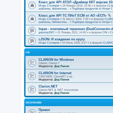
Класс для API АТОЛ «Драйвер ККТ версии 10
Игорь Столяров
» 18 Январь 2019, 10:36 » в форуме
CLAR
шаблоны, библиотеки...
»
Подборка продуктов от Игоря 
Класс для API ТС ПИоТ ЕСМ от АО «ЕСП»
Игорь Столяров
» 31 Август 2024, 7:30 » в форуме
CLARI
шаблоны, библиотеки...
»
Подборка продуктов от Игоря 
Inpas - платежный терминал (DualConnector.dl
gopstop2007
» 31 Январь 2021, 14:45 » в форуме
CW
»
CL
cJSON: И хождение по кругу
Игорь Столяров
» 03 Июль 2026, 8:27 » в форуме
CLARIO
CW
CLARION for Windows
Clarion, Clarion 7
Модератор:
Дед Пахом
CLARION for Internet
CWICWEB, ClarioNET и пр.
Модератор:
Дед Пахом
Clarion.NET
Clarion.NET & .NET технологии
Модератор:
Дед Пахом
ЭКСКЛЮЗИВ
Приват