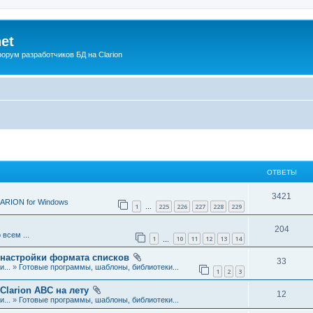
net
рум разработчиков БД на Clarion
ОТВЕТЫ
О
3421
ARION for Windows
1
225
226
227
228
229
…
т
О
204
в
 всем ...
1
10
11
12
13
14
…
т
е
 настройки формата списков
О
33
в
...
»
Готовые программы, шаблоны, библиотеки...
т
1
2
3
т
е
ы
Clarion ABC на лету
О
12
в
...
»
Готовые программы, шаблоны, библиотеки...
т
т