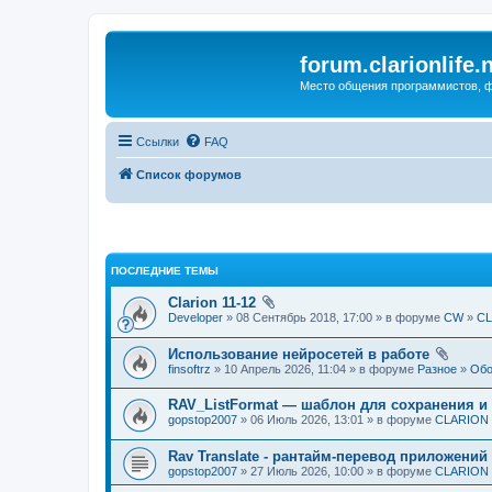
forum.clarionlife.
Место общения программистов, фо
Ссылки
FAQ
Список форумов
ПОСЛЕДНИЕ ТЕМЫ
Clarion 11-12
Developer
» 08 Сентябрь 2018, 17:00 » в форуме
CW
»
CL
Использование нейросетей в работе
finsoftrz
» 10 Апрель 2026, 11:04 » в форуме
Разное
»
Обо
RAV_ListFormat — шаблон для сохранения и
gopstop2007
» 06 Июль 2026, 13:01 » в форуме
CLARION и
Rav Translate - рантайм-перевод приложений 
gopstop2007
» 27 Июль 2026, 10:00 » в форуме
CLARION и