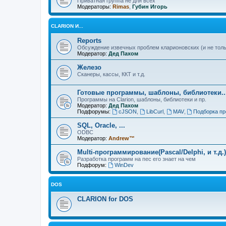
Приватная группа не для всех
Модераторы:
Rimas
,
Губин Игорь
CLARION И...
Reports
Обсуждение извечных проблем кларионовских (и не толь
Модератор:
Дед Пахом
Железо
Сканеры, кассы, ККТ и т.д.
Готовые программы, шаблоны, библиотеки..
Программы на Clarion, шаблоны, библиотеки и пр.
Модератор:
Дед Пахом
Подфорумы:
cJSON
,
LibCurl
,
MAV
,
Подборка пр
SQL, Oracle, ...
ODBC
Модератор:
Andrew™
Multi-программирование(Pascal/Delphi, и т.д.)
Разработка программ на пес его знает на чем
Подфорум:
WinDev
DOS
CLARION for DOS