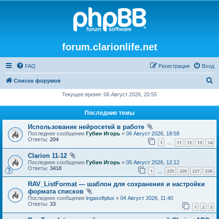
forum.clarionlife.net
FAQ
Регистрация
Вход
П
Список форумов
о
Текущее время: 06 Август 2026, 20:55
и
Последние темы
с
Использование нейросетей в работе
к
Последнее сообщение
Губин Игорь
«
06 Август 2026, 18:58
Ответы:
204
1
11
12
13
14
…
Clarion 11-12
Последнее сообщение
Губин Игорь
«
05 Август 2026, 12:12
Ответы:
3418
1
225
226
227
228
…
RAV_ListFormat — шаблон для сохранения и настройки
формата списков
Последнее сообщение
ingasoftplus
«
04 Август 2026, 11:40
Ответы:
33
1
2
3