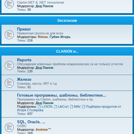
Clarion.NET & .NET технологии
Модератор:
Дед Пахом
Темы:
39
Эксклюзив
Приват
Приватная группа не для всех
Модераторы:
Rimas
,
Губин Игорь
Темы:
216
CLARION и...
Reports
Обсуждение извечных проблем кларионовских (и не только) отчетов
Модератор:
Дед Пахом
Темы:
135
Железо
Сканеры, кассы, ККТ и т.д.
Темы:
31
Готовые программы, шаблоны, библиотеки...
Программы на Clarion, шаблоны, библиотеки и пр.
Модератор:
Дед Пахом
Подфорумы:
cJSON
,
LibCurl
,
MAV
,
Подборка продуктов от
Игоря Столярова
Темы:
437
SQL, Oracle, ...
ODBC
Модератор:
Andrew™
Темы:
169