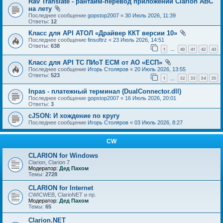
Rav Translate - рантайм-перевод приложений Clarion ABC
на лету
Последнее сообщение
gopstop2007
«
30 Июль 2026, 11:39
Ответы:
12
Класс для API АТОЛ «Драйвер ККТ версии 10»
Последнее сообщение
finsoftrz
«
23 Июль 2026, 14:51
Ответы:
638
1
40
41
42
43
…
Класс для API ТС ПИоТ ЕСМ от АО «ЕСП»
Последнее сообщение
Игорь Столяров
«
20 Июль 2026, 13:55
Ответы:
523
1
32
33
34
35
…
Inpas - платежный терминал (DualConnector.dll)
Последнее сообщение
gopstop2007
«
16 Июль 2026, 20:01
Ответы:
3
cJSON: И хождение по кругу
Последнее сообщение
Игорь Столяров
«
03 Июль 2026, 8:27
CW
CLARION for Windows
Clarion, Clarion 7
Модератор:
Дед Пахом
Темы:
2728
CLARION for Internet
CWICWEB, ClarioNET и пр.
Модератор:
Дед Пахом
Темы:
65
Clarion.NET