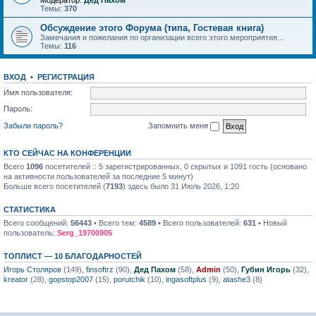
Модератор:
Дед Пахом
Темы:
370
Обсуждение этого Форума (типа, Гостевая книга)
Замечания и пожелания по организации всего этого мероприятия...
Темы:
116
ВХОД
•
РЕГИСТРАЦИЯ
Имя пользователя:
Пароль:
Забыли пароль?
Запомнить меня
КТО СЕЙЧАС НА КОНФЕРЕНЦИИ
Всего
1096
посетителей :: 5 зарегистрированных, 0 скрытых и 1091 гость (основано
на активности пользователей за последние 5 минут)
Больше всего посетителей (
7193
) здесь было 31 Июль 2026, 1:20
СТАТИСТИКА
Всего сообщений:
56443
• Всего тем:
4589
• Всего пользователей:
631
• Новый
пользователь:
Serg_19700905
ТОПЛИСТ — 10 БЛАГОДАРНОСТЕЙ
Игорь Столяров
(149),
finsoftrz
(90),
Дед Пахом
(58),
Admin
(50),
Губин Игорь
(32),
kreator
(28),
gopstop2007
(15),
porutchik
(10),
ingasoftplus
(9),
atashe3
(8)