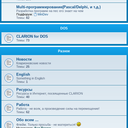
Multi-программирование(Pascal/Delphi, и т.д.)
Разработка программ на пес его знает на чем
Подфорум:
WinDev
Темы:
82
DOS
CLARION for DOS
Темы:
73
Разное
Новости
Кларионовские новости
Темы:
25
English
Something in English
Темы:
1
Ресурсы
Ресурсы в Интернет, посвященные CLARION
Темы:
40
Работа
Работа - не волк, а произведение силы на перемещение!
Темы:
62
Обо всем ...
Флейм. Только просьба - не материться!