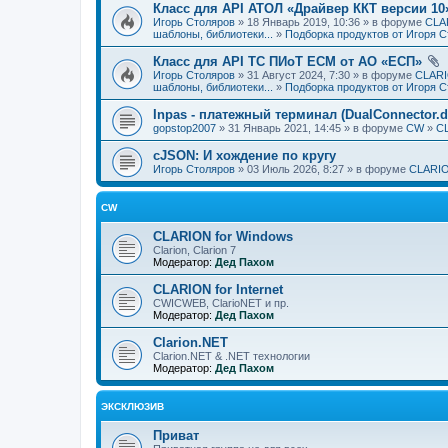
Класс для API АТОЛ «Драйвер ККТ версии 10
Игорь Столяров
» 18 Январь 2019, 10:36 » в форуме
CLAR
шаблоны, библиотеки...
»
Подборка продуктов от Игоря 
Класс для API ТС ПИоТ ЕСМ от АО «ЕСП»
Игорь Столяров
» 31 Август 2024, 7:30 » в форуме
CLARI
шаблоны, библиотеки...
»
Подборка продуктов от Игоря 
Inpas - платежный терминал (DualConnector.dl
gopstop2007
» 31 Январь 2021, 14:45 » в форуме
CW
»
CL
cJSON: И хождение по кругу
Игорь Столяров
» 03 Июль 2026, 8:27 » в форуме
CLARIO
CW
CLARION for Windows
Clarion, Clarion 7
Модератор:
Дед Пахом
CLARION for Internet
CWICWEB, ClarioNET и пр.
Модератор:
Дед Пахом
Clarion.NET
Clarion.NET & .NET технологии
Модератор:
Дед Пахом
ЭКСКЛЮЗИВ
Приват