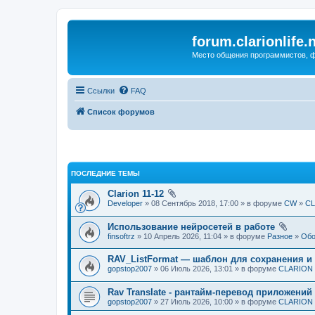
forum.clarionlife.
Место общения программистов, фо
Ссылки
FAQ
Список форумов
ПОСЛЕДНИЕ ТЕМЫ
Clarion 11-12
Developer
» 08 Сентябрь 2018, 17:00 » в форуме
CW
»
CL
Использование нейросетей в работе
finsoftrz
» 10 Апрель 2026, 11:04 » в форуме
Разное
»
Обо
RAV_ListFormat — шаблон для сохранения и
gopstop2007
» 06 Июль 2026, 13:01 » в форуме
CLARION и
Rav Translate - рантайм-перевод приложений 
gopstop2007
» 27 Июль 2026, 10:00 » в форуме
CLARION и