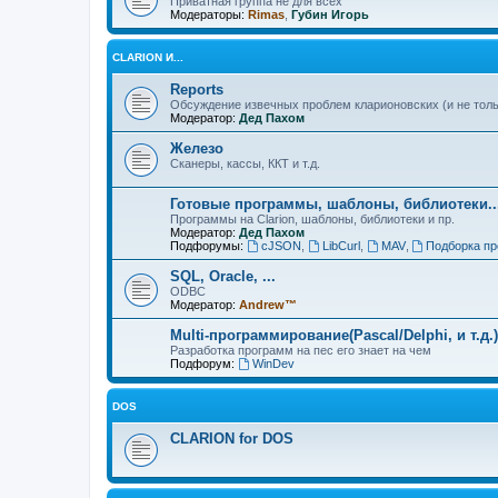
Приватная группа не для всех
Модераторы:
Rimas
,
Губин Игорь
CLARION И...
Reports
Обсуждение извечных проблем кларионовских (и не толь
Модератор:
Дед Пахом
Железо
Сканеры, кассы, ККТ и т.д.
Готовые программы, шаблоны, библиотеки..
Программы на Clarion, шаблоны, библиотеки и пр.
Модератор:
Дед Пахом
Подфорумы:
cJSON
,
LibCurl
,
MAV
,
Подборка пр
SQL, Oracle, ...
ODBC
Модератор:
Andrew™
Multi-программирование(Pascal/Delphi, и т.д.)
Разработка программ на пес его знает на чем
Подфорум:
WinDev
DOS
CLARION for DOS