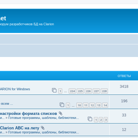
net
рум разработчиков БД на Clarion
ОТВЕТЫ
О
3418
ARION for Windows
1
224
225
226
227
228
…
т
О
196
в
 всем ...
1
10
11
12
13
14
…
т
е
 настройки формата списков
О
33
в
...
»
Готовые программы, шаблоны, библиотеки...
т
1
2
3
т
е
ы
Clarion ABC на лету
О
12
в
...
»
Готовые программы, шаблоны, библиотеки...
т
т