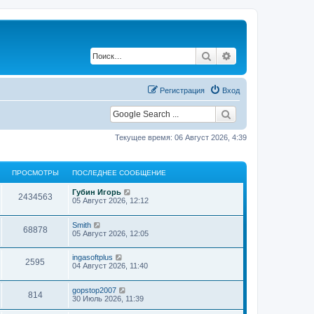
Поиск
Расширенный по
Регистрация
Вход
Текущее время: 06 Август 2026, 4:39
ПРОСМОТРЫ
ПОСЛЕДНЕЕ СООБЩЕНИЕ
П
Губин Игорь
П
2434563
о
05 Август 2026, 12:12
с
р
л
П
Smith
е
П
68878
о
о
05 Август 2026, 12:05
д
с
н
р
л
с
е
П
ingasoftplus
е
е
П
2595
о
о
04 Август 2026, 11:40
д
с
м
с
н
о
р
л
с
е
о
о
П
gopstop2007
е
е
б
П
814
о
о
30 Июль 2026, 11:39
д
с
щ
м
т
с
н
о
е
р