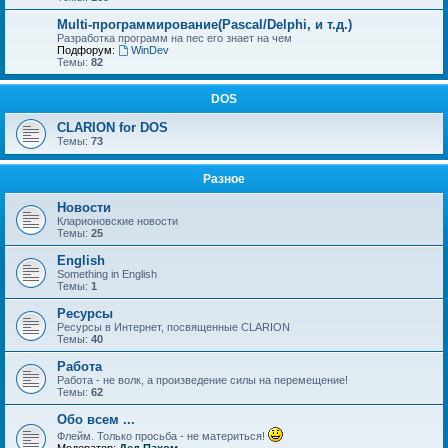
Multi-программирование(Pascal/Delphi, и т.д.)
Разработка программ на пес его знает на чем
Подфорум:
WinDev
Темы:
82
DOS
CLARION for DOS
Темы:
73
Разное
Новости
Кларионовские новости
Темы:
25
English
Something in English
Темы:
1
Ресурсы
Ресурсы в Интернет, посвященные CLARION
Темы:
40
Работа
Работа - не волк, а произведение силы на перемещение!
Темы:
62
Обо всем ...
Флейм. Только просьба - не материться!