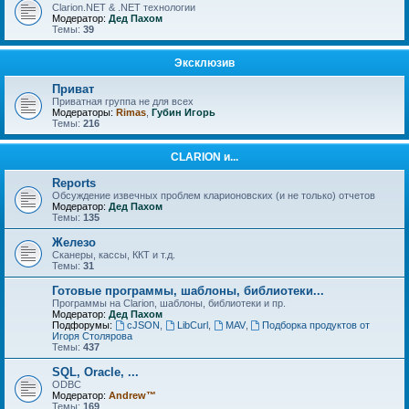
Clarion.NET & .NET технологии
Модератор:
Дед Пахом
Темы:
39
Эксклюзив
Приват
Приватная группа не для всех
Модераторы:
Rimas
,
Губин Игорь
Темы:
216
CLARION и...
Reports
Обсуждение извечных проблем кларионовских (и не только) отчетов
Модератор:
Дед Пахом
Темы:
135
Железо
Сканеры, кассы, ККТ и т.д.
Темы:
31
Готовые программы, шаблоны, библиотеки...
Программы на Clarion, шаблоны, библиотеки и пр.
Модератор:
Дед Пахом
Подфорумы:
cJSON
,
LibCurl
,
MAV
,
Подборка продуктов от
Игоря Столярова
Темы:
437
SQL, Oracle, ...
ODBC
Модератор:
Andrew™
Темы:
169