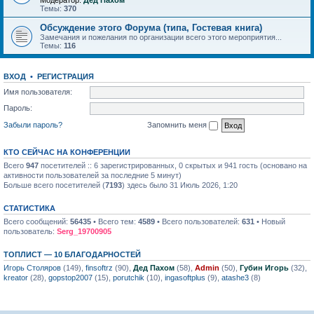
Модератор:
Дед Пахом
Темы:
370
Обсуждение этого Форума (типа, Гостевая книга)
Замечания и пожелания по организации всего этого мероприятия...
Темы:
116
ВХОД
•
РЕГИСТРАЦИЯ
Имя пользователя:
Пароль:
Забыли пароль?
Запомнить меня
КТО СЕЙЧАС НА КОНФЕРЕНЦИИ
Всего
947
посетителей :: 6 зарегистрированных, 0 скрытых и 941 гость (основано на
активности пользователей за последние 5 минут)
Больше всего посетителей (
7193
) здесь было 31 Июль 2026, 1:20
СТАТИСТИКА
Всего сообщений:
56435
• Всего тем:
4589
• Всего пользователей:
631
• Новый
пользователь:
Serg_19700905
ТОПЛИСТ — 10 БЛАГОДАРНОСТЕЙ
Игорь Столяров
(149),
finsoftrz
(90),
Дед Пахом
(58),
Admin
(50),
Губин Игорь
(32),
kreator
(28),
gopstop2007
(15),
porutchik
(10),
ingasoftplus
(9),
atashe3
(8)