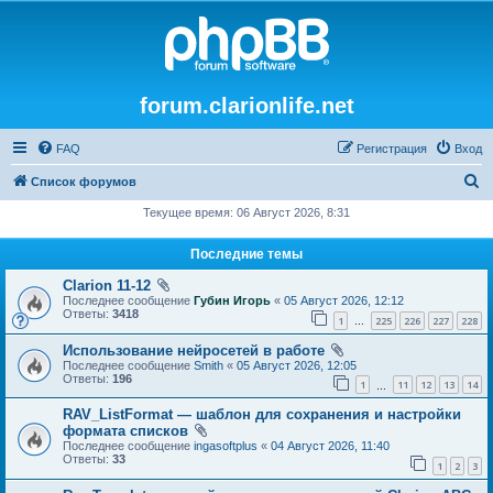
forum.clarionlife.net
FAQ
Регистрация
Вход
П
Список форумов
о
Текущее время: 06 Август 2026, 8:31
и
Последние темы
с
Clarion 11-12
к
Последнее сообщение
Губин Игорь
«
05 Август 2026, 12:12
Ответы:
3418
1
225
226
227
228
…
Использование нейросетей в работе
Последнее сообщение
Smith
«
05 Август 2026, 12:05
Ответы:
196
1
11
12
13
14
…
RAV_ListFormat — шаблон для сохранения и настройки
формата списков
Последнее сообщение
ingasoftplus
«
04 Август 2026, 11:40
Ответы:
33
1
2
3