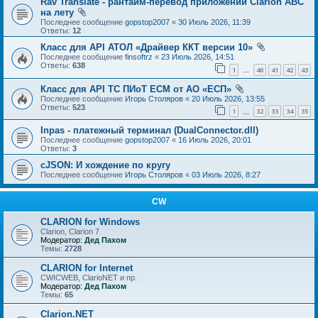
Rav Translate - рантайм-перевод приложений Clarion ABC
на лету
Последнее сообщение
gopstop2007
«
30 Июль 2026, 11:39
Ответы:
12
Класс для API АТОЛ «Драйвер ККТ версии 10»
Последнее сообщение
finsoftrz
«
23 Июль 2026, 14:51
Ответы:
638
1
40
41
42
43
…
Класс для API ТС ПИоТ ЕСМ от АО «ЕСП»
Последнее сообщение
Игорь Столяров
«
20 Июль 2026, 13:55
Ответы:
523
1
32
33
34
35
…
Inpas - платежный терминал (DualConnector.dll)
Последнее сообщение
gopstop2007
«
16 Июль 2026, 20:01
Ответы:
3
cJSON: И хождение по кругу
Последнее сообщение
Игорь Столяров
«
03 Июль 2026, 8:27
CW
CLARION for Windows
Clarion, Clarion 7
Модератор:
Дед Пахом
Темы:
2728
CLARION for Internet
CWICWEB, ClarioNET и пр.
Модератор:
Дед Пахом
Темы:
65
Clarion.NET