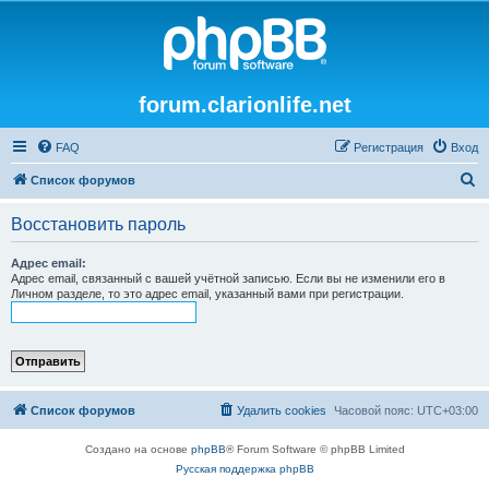
forum.clarionlife.net
FAQ
Регистрация
Вход
П
Список форумов
о
Восстановить пароль
и
с
Адрес email:
Адрес email, связанный с вашей учётной записью. Если вы не изменили его в
к
Личном разделе, то это адрес email, указанный вами при регистрации.
Список форумов
Удалить cookies
Часовой пояс:
UTC+03:00
Создано на основе
phpBB
® Forum Software © phpBB Limited
Русская поддержка phpBB