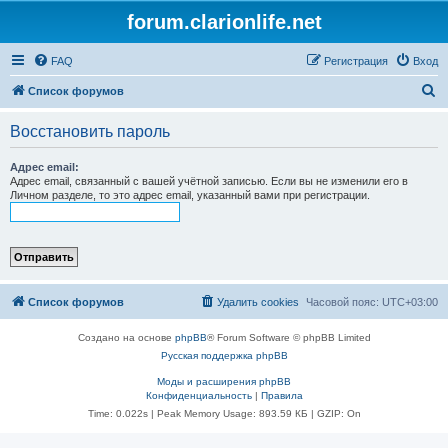
forum.clarionlife.net
FAQ
Регистрация
Вход
П
Список форумов
о
Восстановить пароль
и
с
Адрес email:
Адрес email, связанный с вашей учётной записью. Если вы не изменили его в
к
Личном разделе, то это адрес email, указанный вами при регистрации.
Список форумов
Удалить cookies
Часовой пояс:
UTC+03:00
Создано на основе
phpBB
® Forum Software © phpBB Limited
Русская поддержка phpBB
Моды и расширения phpBB
Конфиденциальность
|
Правила
Time: 0.022s
| Peak Memory Usage: 893.59 КБ | GZIP: On