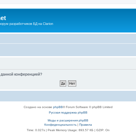
net
рум разработчиков БД на Clarion
ые данной конференцией?
Создано на основе
phpBB
® Forum Software © phpBB Limited
Русская поддержка phpBB
Моды и расширения phpBB
Конфиденциальность
|
Правила
Time: 0.027s
| Peak Memory Usage: 893.57 КБ | GZIP: On