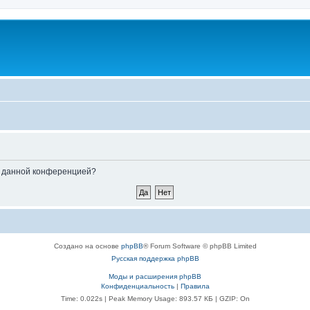
ые данной конференцией?
Создано на основе
phpBB
® Forum Software © phpBB Limited
Русская поддержка phpBB
Моды и расширения phpBB
Конфиденциальность
|
Правила
Time: 0.022s
| Peak Memory Usage: 893.57 КБ | GZIP: On