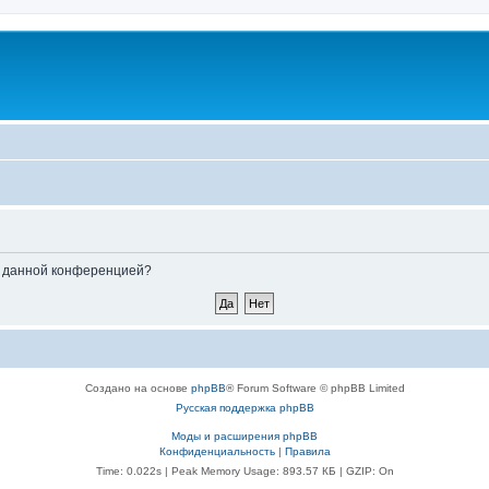
ые данной конференцией?
Создано на основе
phpBB
® Forum Software © phpBB Limited
Русская поддержка phpBB
Моды и расширения phpBB
Конфиденциальность
|
Правила
Time: 0.022s
| Peak Memory Usage: 893.57 КБ | GZIP: On