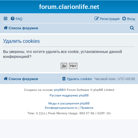
forum.clarionlife.net
FAQ
Регистрация
Вход
П
Список форумов
о
Удалить cookies
и
с
Вы уверены, что хотите удалить все cookie, установленные данной
конференцией?
к
Список форумов
Удалить cookies
Часовой пояс:
UTC+03:00
Создано на основе
phpBB
® Forum Software © phpBB Limited
Русская поддержка phpBB
Моды и расширения phpBB
Конфиденциальность
|
Правила
Time: 0.111s
| Peak Memory Usage: 893.57 КБ | GZIP: On