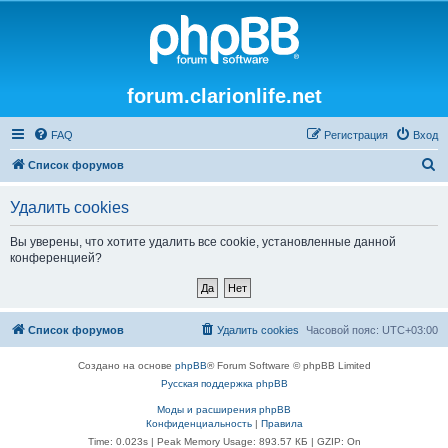
forum.clarionlife.net
FAQ
Регистрация
Вход
П
Список форумов
о
Удалить cookies
и
с
Вы уверены, что хотите удалить все cookie, установленные данной
конференцией?
к
Список форумов
Удалить cookies
Часовой пояс:
UTC+03:00
Создано на основе
phpBB
® Forum Software © phpBB Limited
Русская поддержка phpBB
Моды и расширения phpBB
Конфиденциальность
|
Правила
Time: 0.023s
| Peak Memory Usage: 893.57 КБ | GZIP: On