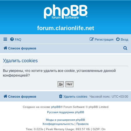
forum.clarionlife.net
FAQ
Регистрация
Вход
П
Список форумов
о
Удалить cookies
и
с
Вы уверены, что хотите удалить все cookie, установленные данной
конференцией?
к
Список форумов
Удалить cookies
Часовой пояс:
UTC+03:00
Создано на основе
phpBB
® Forum Software © phpBB Limited
Русская поддержка phpBB
Моды и расширения phpBB
Конфиденциальность
|
Правила
Time: 0.023s
| Peak Memory Usage: 893.57 КБ | GZIP: On