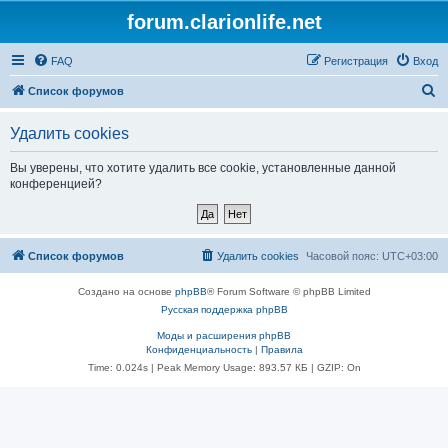
forum.clarionlife.net
FAQ
Регистрация
Вход
П
Список форумов
о
Удалить cookies
и
с
Вы уверены, что хотите удалить все cookie, установленные данной
конференцией?
к
Список форумов
Удалить cookies
Часовой пояс:
UTC+03:00
Создано на основе
phpBB
® Forum Software © phpBB Limited
Русская поддержка phpBB
Моды и расширения phpBB
Конфиденциальность
|
Правила
Time: 0.024s
| Peak Memory Usage: 893.57 КБ | GZIP: On