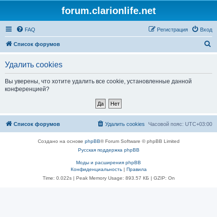
forum.clarionlife.net
FAQ
Регистрация
Вход
П
Список форумов
о
Удалить cookies
и
с
Вы уверены, что хотите удалить все cookie, установленные данной
конференцией?
к
Список форумов
Удалить cookies
Часовой пояс:
UTC+03:00
Создано на основе
phpBB
® Forum Software © phpBB Limited
Русская поддержка phpBB
Моды и расширения phpBB
Конфиденциальность
|
Правила
Time: 0.022s
| Peak Memory Usage: 893.57 КБ | GZIP: On