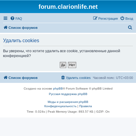
forum.clarionlife.net
FAQ
Регистрация
Вход
П
Список форумов
о
Удалить cookies
и
с
Вы уверены, что хотите удалить все cookie, установленные данной
конференцией?
к
Список форумов
Удалить cookies
Часовой пояс:
UTC+03:00
Создано на основе
phpBB
® Forum Software © phpBB Limited
Русская поддержка phpBB
Моды и расширения phpBB
Конфиденциальность
|
Правила
Time: 0.024s
| Peak Memory Usage: 893.57 КБ | GZIP: On