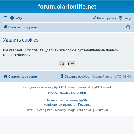
forum.clarionlife.net
FAQ
Регистрация
Вход
П
Список форумов
о
Удалить cookies
и
с
Вы уверены, что хотите удалить все cookie, установленные данной
конференцией?
к
Список форумов
Удалить cookies
Часовой пояс:
UTC+03:00
Создано на основе
phpBB
® Forum Software © phpBB Limited
Русская поддержка phpBB
Моды и расширения phpBB
Конфиденциальность
|
Правила
Time: 0.025s
| Peak Memory Usage: 893.57 КБ | GZIP: On