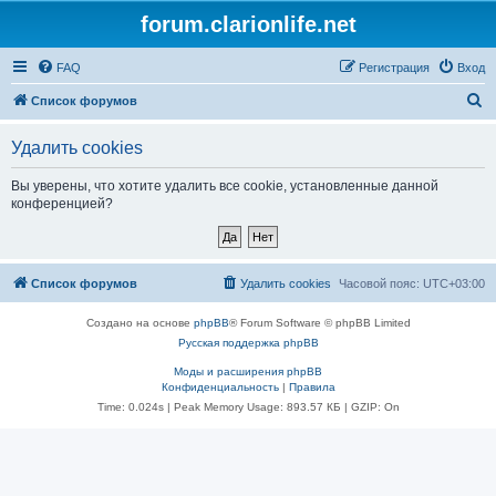
forum.clarionlife.net
FAQ
Регистрация
Вход
П
Список форумов
о
Удалить cookies
и
с
Вы уверены, что хотите удалить все cookie, установленные данной
конференцией?
к
Список форумов
Удалить cookies
Часовой пояс:
UTC+03:00
Создано на основе
phpBB
® Forum Software © phpBB Limited
Русская поддержка phpBB
Моды и расширения phpBB
Конфиденциальность
|
Правила
Time: 0.024s
| Peak Memory Usage: 893.57 КБ | GZIP: On