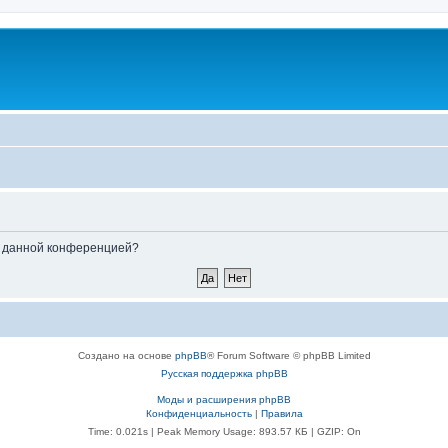
ые данной конференцией?
Создано на основе
phpBB
® Forum Software © phpBB Limited
Русская поддержка phpBB
Моды и расширения phpBB
Конфиденциальность
|
Правила
Time: 0.021s
| Peak Memory Usage: 893.57 КБ | GZIP: On