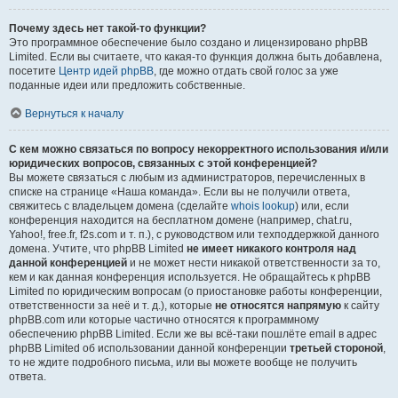
Почему здесь нет такой-то функции?
Это программное обеспечение было создано и лицензировано phpBB
Limited. Если вы считаете, что какая-то функция должна быть добавлена,
посетите
Центр идей phpBB
, где можно отдать свой голос за уже
поданные идеи или предложить собственные.
Вернуться к началу
С кем можно связаться по вопросу некорректного использования и/или
юридических вопросов, связанных с этой конференцией?
Вы можете связаться с любым из администраторов, перечисленных в
списке на странице «Наша команда». Если вы не получили ответа,
свяжитесь с владельцем домена (сделайте
whois lookup
) или, если
конференция находится на бесплатном домене (например, chat.ru,
Yahoo!, free.fr, f2s.com и т. п.), с руководством или техподдержкой данного
домена. Учтите, что phpBB Limited
не имеет никакого контроля над
данной конференцией
и не может нести никакой ответственности за то,
кем и как данная конференция используется. Не обращайтесь к phpBB
Limited по юридическим вопросам (о приостановке работы конференции,
ответственности за неё и т. д.), которые
не относятся напрямую
к сайту
phpBB.com или которые частично относятся к программному
обеспечению phpBB Limited. Если же вы всё-таки пошлёте email в адрес
phpBB Limited об использовании данной конференции
третьей стороной
,
то не ждите подробного письма, или вы можете вообще не получить
ответа.