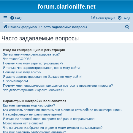
forum.clarionlife.net
FAQ
Регистрация
Вход
П
Список форумов
Часто задаваемые вопросы
о
Часто задаваемые вопросы
и
с
Вход на конференцию и регистрация
Зачем мне нужно регистрироваться?
к
Что такое COPPA?
Почему я не могу зарегистрироваться?
Я только что зарегистрировался, но не могу войти!
Почему я не могу войти?
Я давно зарегистрирован, но больше не могу войти!
Я забыл пароль!
Почему мне периодически приходится повторять ввод имени и пароля?
Что делает функция «Удалить cookies»?
Параметры и настройки пользователя
Как мне изменить мои настройки?
Как избежать появления моего имени в списке «Кто сейчас на конференции»?
На конференции неправильное время!
Я изменил часовой пояс, но время всё равно неправильное!
Моего языка нет в списке!
Что означают изображения рядом с моим именем пользователя?
Как мне включить отображение аватары?